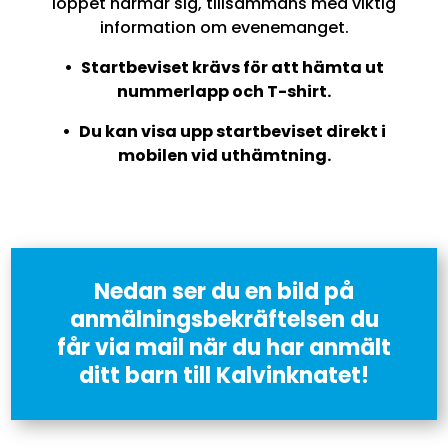
loppet närmar sig, tillsammans med viktig
information om evenemanget.
• Startbeviset krävs för att hämta ut
nummerlapp och T-shirt.
• Du kan visa upp startbeviset direkt i
mobilen vid uthämtning.
Nedan ser du en bild på
anmälningsbekräftelsen du
får via mail när du har anmält
ditt barn till Kalvinknatet!