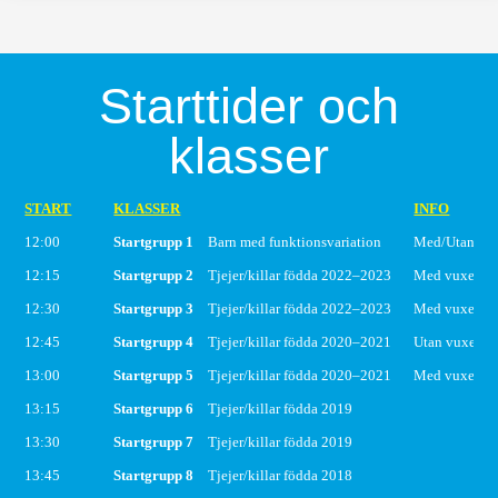
Starttider och
klasser
START
KLASSER
INFO
12:00
Startgrupp 1
Barn med funktionsvariation
Med/Utan led
12:15
Startgrupp 2
Tjejer/killar födda 2022–2023
Med vuxen
12:30
Startgrupp 3
Tjejer/killar födda 2022–2023
Med vuxen
12:45
Startgrupp 4
Tjejer/killar födda 2020–2021
Utan vuxen
13:00
Startgrupp 5
Tjejer/killar födda 2020–2021
Med vuxen
13:15
Startgrupp 6
Tjejer/killar födda 2019
13:30
Startgrupp 7
Tjejer/killar födda 2019
13:45
Startgrupp 8
Tjejer/killar födda 2018