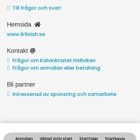
Till frågor och svar!

Hemsida
www.ikfinish.se
Kontakt
Frågor om Kalvinknatet Höllviken

Frågor om anmälan eller betalning

Bli partner
Intresserad av sponsring och samarbete

Anmälan
Viktigt inför start
Starttider
Startbevis